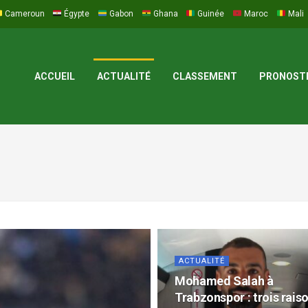
Cameroun
Égypte
Gabon
Ghana
Guinée
Maroc
Mali
ACCUEIL
ACTUALITÉ
CLASSEMENT
PRONOST
ACTUALITÉ
Mohamed Salah à
Trabzonspor : trois rais