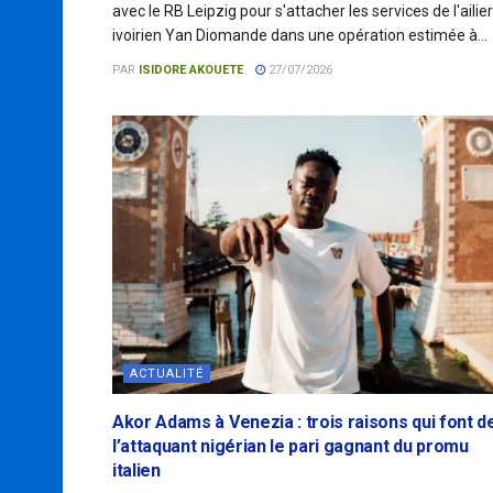
avec le RB Leipzig pour s'attacher les services de l'ailier
ivoirien Yan Diomande dans une opération estimée à...
PAR
ISIDORE AKOUETE
27/07/2026
ACTUALITÉ
Akor Adams à Venezia : trois raisons qui font d
l’attaquant nigérian le pari gagnant du promu
italien