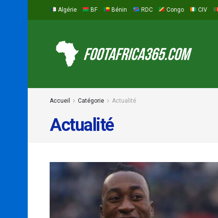
Algérie
BF
Bénin
RDC
Congo
CIV
Accueil
Catégorie
Actualité
Actualité