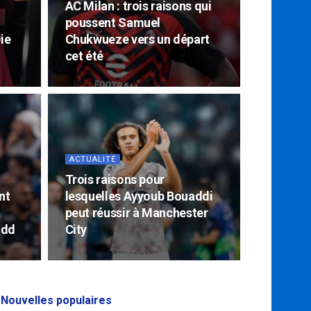
AC Milan : trois raisons qui
poussent Samuel
ie
Chukwueze vers un départ
cet été
ACTUALITÉ
Trois raisons pour
nt
lesquelles Ayyoub Bouaddi
peut réussir à Manchester
add
City
Nouvelles populaires