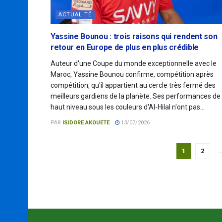
ACTUALITÉ
Yassine Bounou : trois raisons qui rendent son
retour en Europe de plus en plus crédible
Auteur d'une Coupe du monde exceptionnelle avec le
Maroc, Yassine Bounou confirme, compétition après
compétition, qu'il appartient au cercle très fermé des
meilleurs gardiens de la planète. Ses performances de
haut niveau sous les couleurs d'Al-Hilal n'ont pas...
PAR
ISIDORE AKOUETE
13/07/2026
1
2