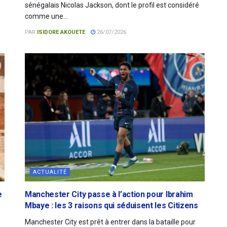
sénégalais Nicolas Jackson, dont le profil est considéré
comme une...
PAR
ISIDORE AKOUETE
26/07/2026
ACTUALITÉ
e
Manchester City passe à l’action pour Ibrahim
Mbaye : les 3 raisons qui séduisent les Citizens
Manchester City est prêt à entrer dans la bataille pour