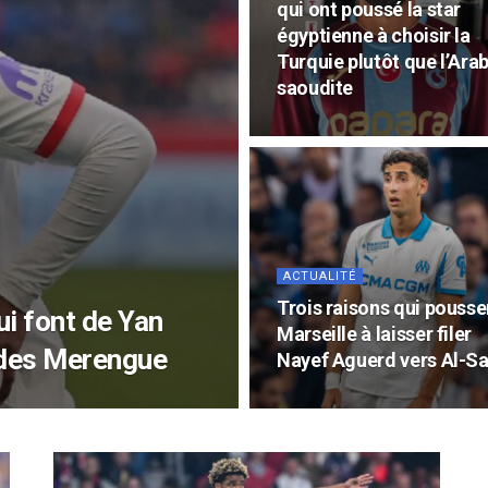
qui ont poussé la star
égyptienne à choisir la
Turquie plutôt que l’Arab
saoudite
ACTUALITÉ
Trois raisons qui pousse
ui font de Yan
Marseille à laisser filer
 des Merengue
Nayef Aguerd vers Al-S