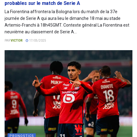
probables sur le match de Serie A
La Fiorentina affrontera la Bologna lors du match de la 37e
journée de Serie A qui aura lieu le dimanche 18 mai au stade
Artemio-Franchi à 18h45GMT. Сontexte général La Fiorentina est
neuvième au classement de Serie A...
PAR
VICTOR
17/05/2025
PRONOSTICS