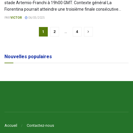
stade Artemio-Franchi à 19h00 GMT. Сontexte général La
Fiorentina pourrait atteindre une troisième finale consécutive...
PAR
VICTOR
06/05/2025
1
2
…
4
Nouvelles populaires
Accueil
Contactez-nous