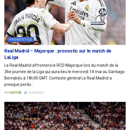
PRONOSTICS
Real Madrid – Majorque : pronostic sur le match de
LaLiga
Le Real Madrid affrontera le RCD Majorque lors du match de la
36e journée de la Liga qui aura lieu le mercredi 14 mai au Santiago
Bernabéu à 18h30 GMT. Сontexte général Le Real Madrid a
presque perdu...
PAR
VICTOR
13/05/2025