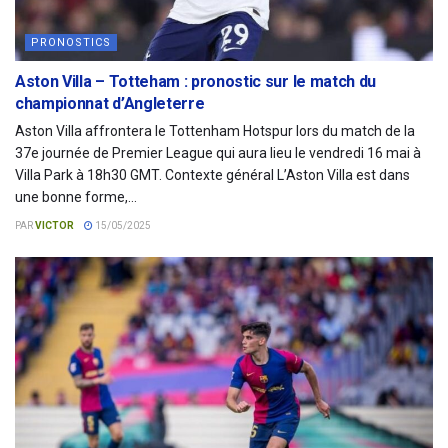
PRONOSTICS
Aston Villa – Totteham : pronostic sur le match du
championnat d’Angleterre
Aston Villa affrontera le Tottenham Hotspur lors du match de la
37e journée de Premier League qui aura lieu le vendredi 16 mai à
Villa Park à 18h30 GMT. Сontexte général L’Aston Villa est dans
une bonne forme,...
PAR
VICTOR
15/05/2025