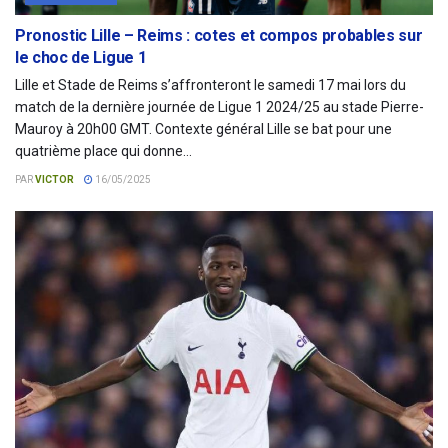
Pronostic Lille – Reims : cotes et compos probables sur
le choc de Ligue 1
Lille et Stade de Reims s’affronteront le samedi 17 mai lors du
match de la dernière journée de Ligue 1 2024/25 au stade Pierre-
Mauroy à 20h00 GMT. Сontexte général Lille se bat pour une
quatrième place qui donne...
PAR
VICTOR
16/05/2025