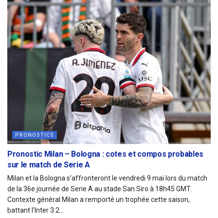
PRONOSTICS
Pronostic Milan – Bologna : cotes et compos probables
sur le match de Serie A
Milan et la Bologna s’affronteront le vendredi 9 mai lors du match
de la 36e journée de Serie A au stade San Siro à 18h45 GMT.
Сontexte général Milan a remporté un trophée cette saison,
battant l'Inter 3:2...