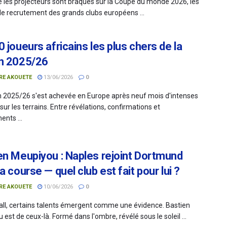
e les projecteurs sont braqués sur la Coupe du monde 2026, les
 de recrutement des grands clubs européens ...
 joueurs africains les plus chers de la
n 2025/26
RE AKOUETE
13/06/2026
0
n 2025/26 s'est achevée en Europe après neuf mois d'intenses
 sur les terrains. Entre révélations, confirmations et
nts ...
en Meupiyou : Naples rejoint Dortmund
a course — quel club est fait pour lui ?
RE AKOUETE
10/06/2026
0
all, certains talents émergent comme une évidence. Bastien
est de ceux-là. Formé dans l'ombre, révélé sous le soleil ...