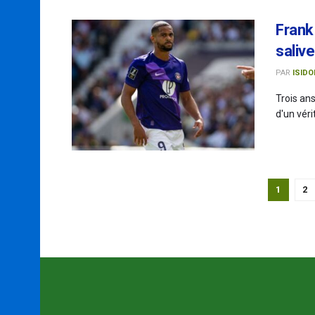
Frank 
salive
PAR
ISIDO
Trois an
d'un véri
1
2