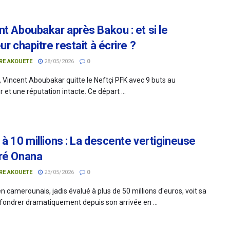
nt Aboubakar après Bakou : et si le
ur chapitre restait à écrire ?
RE AKOUETE
28/05/2026
0
, Vincent Aboubakar quitte le Neftçi PFK avec 9 buts au
et une réputation intacte. Ce départ ...
 à 10 millions : La descente vertigineuse
ré Onana
RE AKOUETE
23/05/2026
0
n camerounais, jadis évalué à plus de 50 millions d'euros, voit sa
ffondrer dramatiquement depuis son arrivée en ...