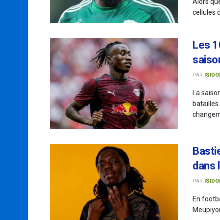
Alors qu
cellules
Les 10
saiso
PAR
ISIDO
La saiso
batailles
changeme
Basti
dans l
PAR
ISIDO
En footb
Meupiyou 