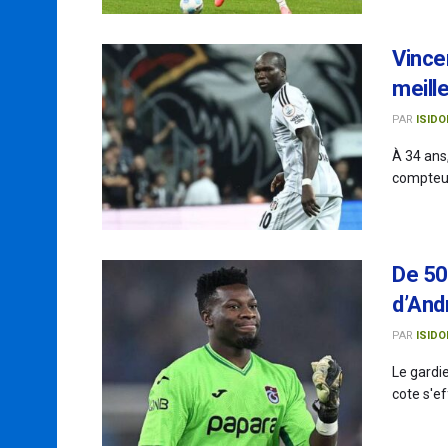
Vince
meille
PAR
ISIDO
À 34 ans
compteur 
De 50
d’And
PAR
ISIDO
Le gardie
cote s'e