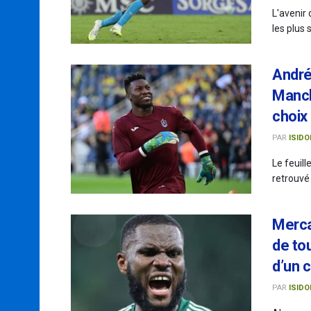
L'avenir
les plus 
André
Manch
choix
PAR
ISIDO
Le feuil
retrouvé
Mercat
de to
d’un c
PAR
ISIDO