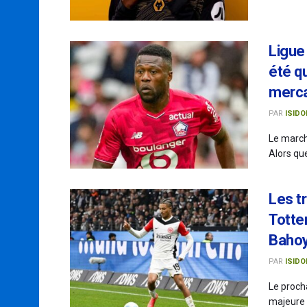
Ligue 
été q
merc
PAR
ISIDO
Le march
Alors que
Les t
Totte
Baho
PAR
ISIDO
Le proch
majeure 