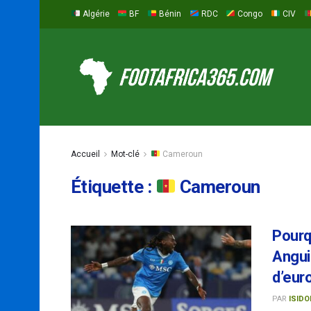
Algérie
BF
Bénin
RDC
Congo
CIV
Accueil
Mot-clé
Cameroun
Étiquette :
Cameroun
Pourq
Anguis
d’eur
PAR
ISIDO