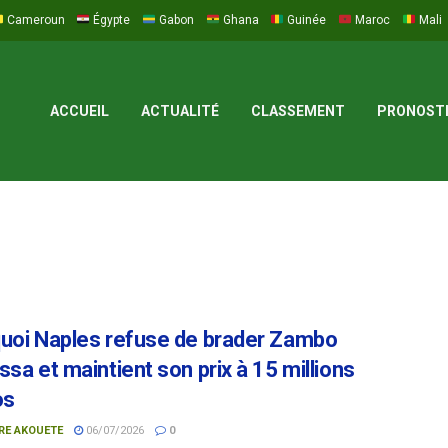
Cameroun
Égypte
Gabon
Ghana
Guinée
Maroc
Mali
ACCUEIL
ACTUALITÉ
CLASSEMENT
PRONOST
uoi Naples refuse de brader Zambo
sa et maintient son prix à 15 millions
os
RE AKOUETE
06/07/2026
0