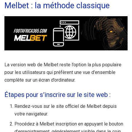
Melbet : la méthode classique
La version web de Melbet reste l’option la plus populaire
pour les utilisateurs qui préfèrent une vue d’ensemble
complète sur un écran d’ordinateur.
Étapes pour s’inscrire sur le site web :
Rendez-vous sur le site officiel de Melbet depuis
votre navigateur.
Procédez à Melbet inscription en appuyant le bouton
d’enregistrement, généralement visible dans le coin