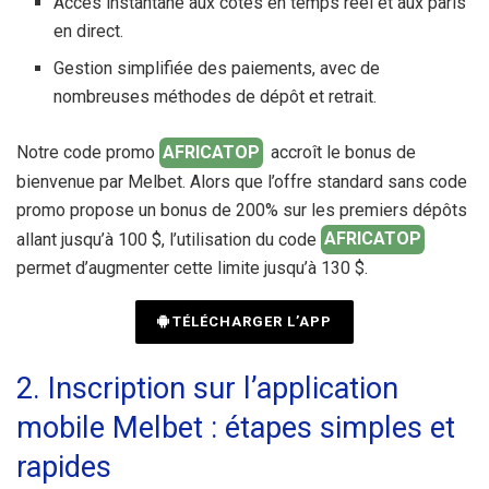
Accès instantané aux cotes en temps réel et aux paris
en direct.
Gestion simplifiée des paiements, avec de
nombreuses méthodes de dépôt et retrait.
Notre code promo
AFRICATOP
accroît le bonus de
bienvenue par Melbet. Alors que l’offre standard sans code
promo propose un bonus de 200% sur les premiers dépôts
allant jusqu’à 100 $, l’utilisation du code
AFRICATOP
permet d’augmenter cette limite jusqu’à 130 $.
TÉLÉCHARGER L’APP
2. Inscription sur l’application
mobile Melbet : étapes simples et
rapides