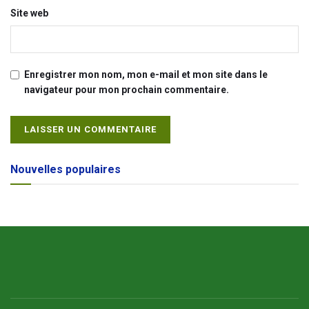
Site web
Enregistrer mon nom, mon e-mail et mon site dans le
navigateur pour mon prochain commentaire.
Alternative:
Nouvelles populaires