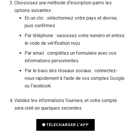
Choisissez une méthode d’inscription parmi les
options suivantes :
En un clic : sélectionnez votre pays et devise,
puis confirmez.
Par téléphone : saisissez votre numéro et entrez
le code de vérification reçu.
Par email : complétez un formulaire avec vos
informations personnelles.
Par le biais des réseaux sociaux : connectez-
vous rapidement à l’aide de vos comptes Google
ou Facebook.
Validez les informations fournies, et votre compte
sera créé en quelques secondes.
TÉLÉCHARGER L’APP