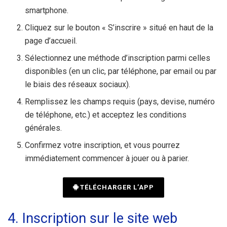
smartphone.
Cliquez sur le bouton « S’inscrire » situé en haut de la
page d’accueil.
Sélectionnez une méthode d’inscription parmi celles
disponibles (en un clic, par téléphone, par email ou par
le biais des réseaux sociaux).
Remplissez les champs requis (pays, devise, numéro
de téléphone, etc.) et acceptez les conditions
générales.
Confirmez votre inscription, et vous pourrez
immédiatement commencer à jouer ou à parier.
TÉLÉCHARGER L’APP
4. Inscription sur le site web