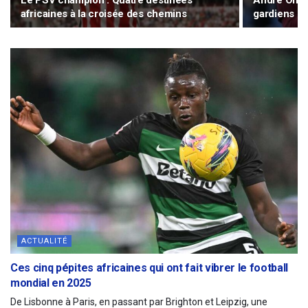
Le PSV champion : Quatre destinées
André Onana
africaines à la croisée des chemins
gardiens le
ACTUALITÉ
Ces cinq pépites africaines qui ont fait vibrer le football
mondial en 2025
De Lisbonne à Paris, en passant par Brighton et Leipzig, une