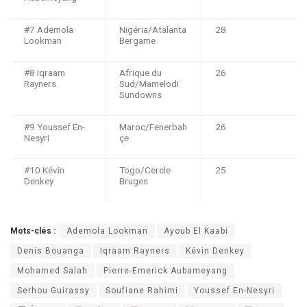
#7 Ademola
Nigéria/Atalanta
28
Lookman
Bergame
#8 Iqraam
Afrique du
26
Rayners
Sud/Mamelodi
Sundowns
#9 Youssef En-
Maroc/Fenerbah
26
Nesyri
çe
#10 Kévin
Togo/Cercle
25
Denkey
Bruges
Mots-clés :
Ademola Lookman
Ayoub El Kaabi
Denis Bouanga
Iqraam Rayners
Kévin Denkey
Mohamed Salah
Pierre-Emerick Aubameyang
Serhou Guirassy
Soufiane Rahimi
Youssef En-Nesyri