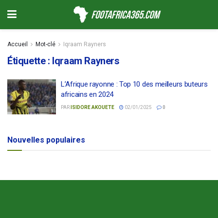
Accueil
Mot-clé
Iqraam Rayners
Étiquette :
Iqraam Rayners
L’Afrique rayonne : Top 10 des meilleurs buteurs
africains en 2024
PAR
ISIDORE AKOUETE
02/01/2025
0
Nouvelles populaires