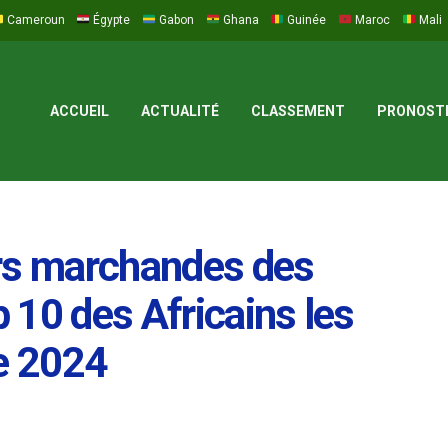
Cameroun
Égypte
Gabon
Ghana
Guinée
Maroc
Mali
ACCUEIL
ACTUALITÉ
CLASSEMENT
PRONOST
urs marchandes des
p 10 des Africains les
ée 2024