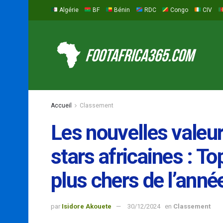
Algérie
BF
Bénin
RDC
Congo
CIV
Accueil
Classement
Les nouvelles vale
stars africaines : To
plus chers de l’ann
par
Isidore Akouete
30/12/2024
en
Classement