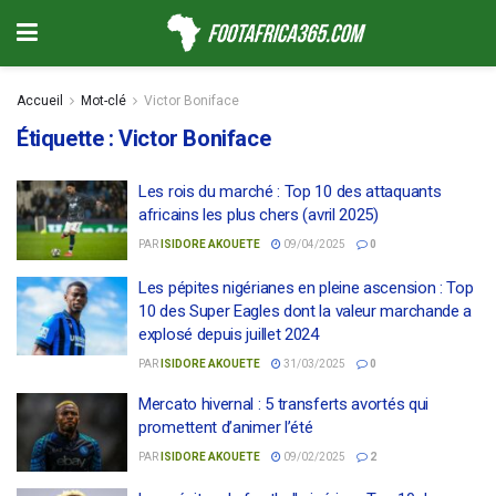
Accueil
Mot-clé
Victor Boniface
Étiquette :
Victor Boniface
Les rois du marché : Top 10 des attaquants
africains les plus chers (avril 2025)
PAR
ISIDORE AKOUETE
09/04/2025
0
Les pépites nigérianes en pleine ascension : Top
10 des Super Eagles dont la valeur marchande a
explosé depuis juillet 2024
PAR
ISIDORE AKOUETE
31/03/2025
0
Mercato hivernal : 5 transferts avortés qui
promettent d’animer l’été
PAR
ISIDORE AKOUETE
09/02/2025
2