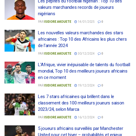
Les pépites du football nigérian : Top 10 des
valeurs marchandes records de joueurs
nigérians
PAR
ISIDORE AKOUETE
14/01/2025
0
Les nouvelles valeurs marchandes des stars
africaines : Top 10 des Africains les plus chers
de l’année 2024
PAR
ISIDORE AKOUETE
30/12/2024
0
L’Afrique, vivier inépuisable de talents du football
mondial, Top 10 des meilleurs joueurs africains
en ce moment
PAR
ISIDORE AKOUETE
19/12/2024
0
Les 7 stars africaines qui brillent dans le
classement des 100 meilleurs joueurs saison
2023/24, selon Marca
PAR
ISIDORE AKOUETE
16/12/2024
0
5 joueurs africains surveillés par Manchester
United pour cet hiver – probabilités et enjeux