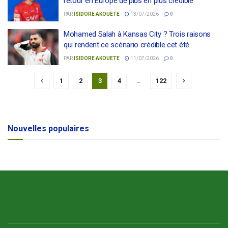
retour en Europe de plus en plus crédible
PAR
ISIDORE AKOUETE
13/07/2026
0
Mohamed Salah à Kansas City ? Trois raisons
qui rendent ce scénario crédible cet été
PAR
ISIDORE AKOUETE
11/07/2026
0
1
2
3
4
…
122
Nouvelles populaires