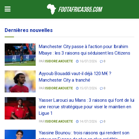
Dernières nouvelles
Manchester City passe à l’action pour Ibrahim
Mbaye : les 3 raisons qui séduisent les Citizens
PAR
ISIDORE AKOUETE
16/07/2026
0
Ayyoub Bouaddi vaut-il déjà 120 M€ ?
Manchester City a tranché
PAR
ISIDORE AKOUETE
15/07/2026
0
Yasser Larouci au Mans : 3 raisons qui font de lui
une recrue stratégique pour viser le maintien en
Ligue 1
PAR
ISIDORE AKOUETE
14/07/2026
0
Yassine Bounou : trois raisons qui rendent son