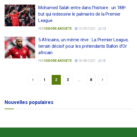
Mohamed Salah entre dans l’histoire : un 188ᵉ
but qui redessine le palmarès de la Premier
League
PAR
ISIDORE AKOUETE
15/09/2025
12
5 Africains, un même rêve : La Premier League,
terrain décisif pour les prétendants Ballon d’Or
africain
PAR
ISIDORE AKOUETE
18/08/2025
15
1
2
3
…
8
Nouvelles populaires