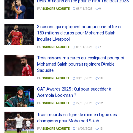
Deux Africains en lice pour le FIFA The Best 2025
PAR
ISIDORE AKOUETE
08/11/2025
9
3 raisons qui expliquent pourquoi une offre de
150 millions d’euros pour Mohamed Salah
inquiète Liverpool
PAR
ISIDORE AKOUETE
03/11/2025
7
Trois raisons majeures qui expliquent pourquoi
Mohamed Salah pourrait rejoindre l’Arabie
Saoudite
PAR
ISIDORE AKOUETE
30/10/2025
18
CAF Awards 2025 : Qui pour succéder à
Ademola Lookman ?
PAR
ISIDORE AKOUETE
22/10/2025
12
Trois records en ligne de mire en Ligue des
champions pour Mohamed Salah
PAR
ISIDORE AKOUETE
16/09/2025
13