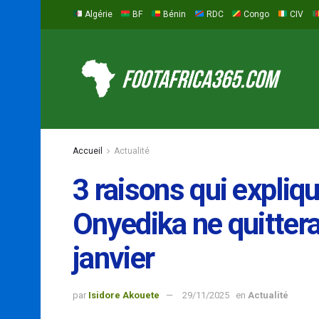
Algérie
BF
Bénin
RDC
Congo
CIV
Accueil
Actualité
3 raisons qui expliq
Onyedika ne quittera
janvier
par
Isidore Akouete
29/11/2025
en
Actualité