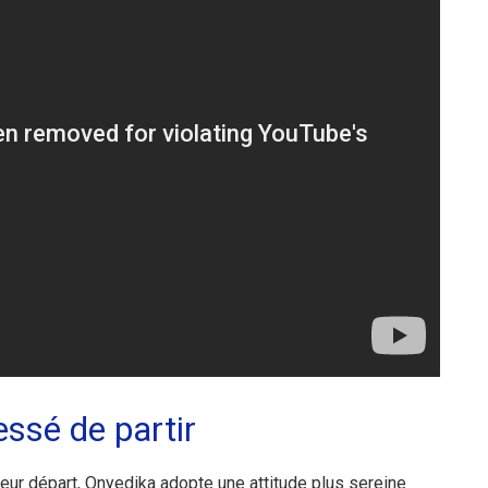
essé de partir
leur départ, Onyedika adopte une attitude plus sereine