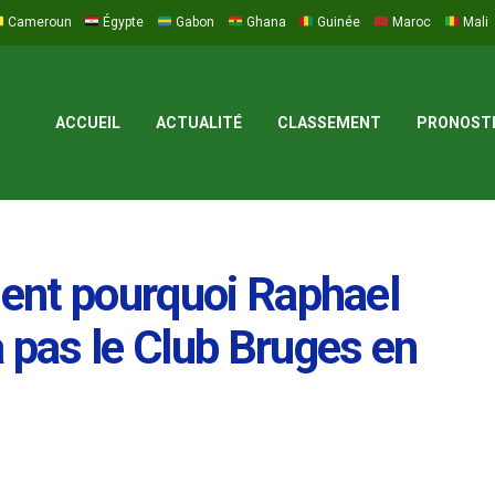
Cameroun
Égypte
Gabon
Ghana
Guinée
Maroc
Mali
ACCUEIL
ACTUALITÉ
CLASSEMENT
PRONOST
uent pourquoi Raphael
 pas le Club Bruges en