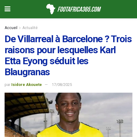
Accueil
Actualité
De Villarreal à Barcelone ? Trois
raisons pour lesquelles Karl
Etta Eyong séduit les
Blaugranas
par
Isidore Akouete
17/08/2025