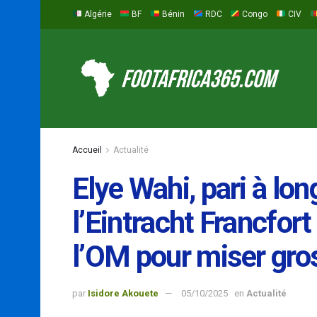
Algérie
BF
Bénin
RDC
Congo
CIV
Accueil
Actualité
Elye Wahi, pari à lo
l’Eintracht Francfo
l’OM pour miser gro
par
Isidore Akouete
05/10/2025
en
Actualité