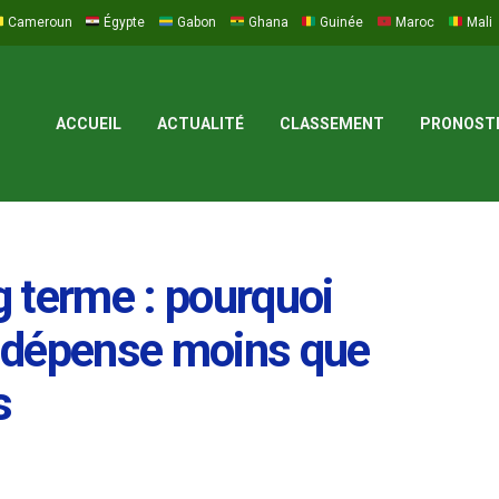
Cameroun
Égypte
Gabon
Ghana
Guinée
Maroc
Mali
ACCUEIL
ACTUALITÉ
CLASSEMENT
PRONOST
ng terme : pourquoi
rt dépense moins que
s