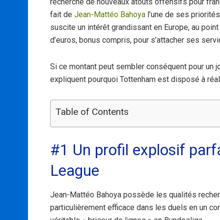
recherche de nouveaux atouts offensifs pour franch
fait de
Jean-Mattéo Bahoya
l’une de ses priorités
suscite un intérêt grandissant en Europe, au point
d’euros, bonus compris, pour s’attacher ses servi
Si ce montant peut sembler conséquent pour un jo
expliquent pourquoi Tottenham est disposé à réal
Table of Contents
#1 Un profil explosif par
League
Jean-Mattéo Bahoya possède les qualités recherc
particulièrement efficace dans les duels en un con