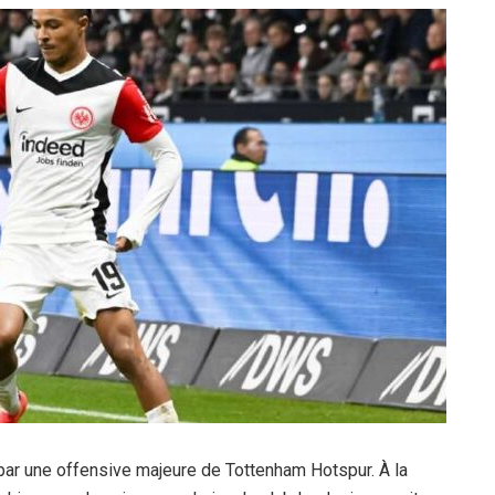
 par une offensive majeure de Tottenham Hotspur. À la