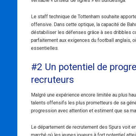
véritable « briseur de lignes » en Bundesliga.
Le staff technique de Tottenham souhaite apporte
offensive. Dans cette optique, la capacité de Baho
déstabiliser les défenses grâce à ses dribbles co
parfaitement aux exigences du football anglais, où
essentielles.
#2 Un potentiel de progre
recruteurs
Malgré une expérience encore limitée au plus ha
talents offensifs les plus prometteurs de sa gén
progression avec attention et estiment que sa m
Le département de recrutement des Spurs voit en 
marché où les jeunes joueurs à fort potentiel atte