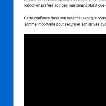
londonien préfère agir dès maintenant plutôt que
Cette confiance dans son potentiel explique pourq
somme importante pour sécuriser son arrivée avan