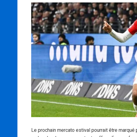
Le prochain mercato estival pourrait être marqué