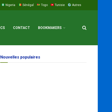
Nigeria
Sénégal
Togo
Tunisie
Autres
ICS
CONTACT
BOOKMAKERS
Nouvelles populaires