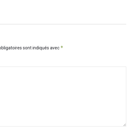
*
bligatoires sont indiqués avec