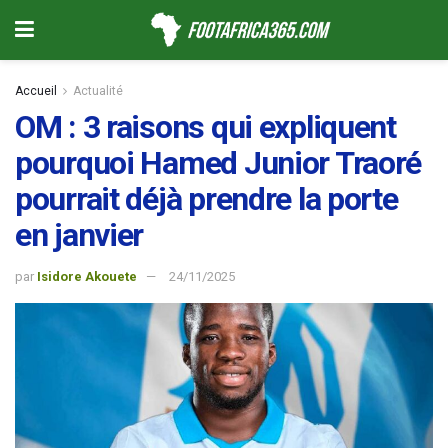
Accueil
Actualité
OM : 3 raisons qui expliquent
pourquoi Hamed Junior Traoré
pourrait déjà prendre la porte
en janvier
par
Isidore Akouete
24/11/2025