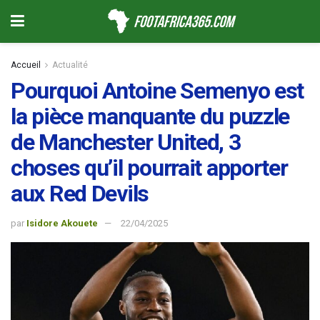
Accueil
Actualité
Pourquoi Antoine Semenyo est
la pièce manquante du puzzle
de Manchester United, 3
choses qu’il pourrait apporter
aux Red Devils
par
Isidore Akouete
22/04/2025