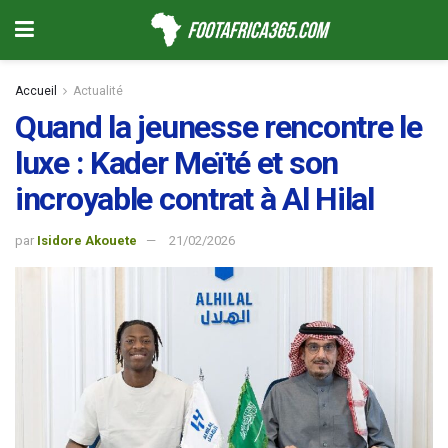
Accueil
Actualité
Quand la jeunesse rencontre le
luxe : Kader Meïté et son
incroyable contrat à Al Hilal
par
Isidore Akouete
21/02/2026