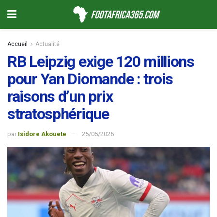
Accueil
Actualité
RB Leipzig exige 120 millions
pour Yan Diomande : trois
raisons d’un prix
stratosphérique
par
Isidore Akouete
25/05/2026