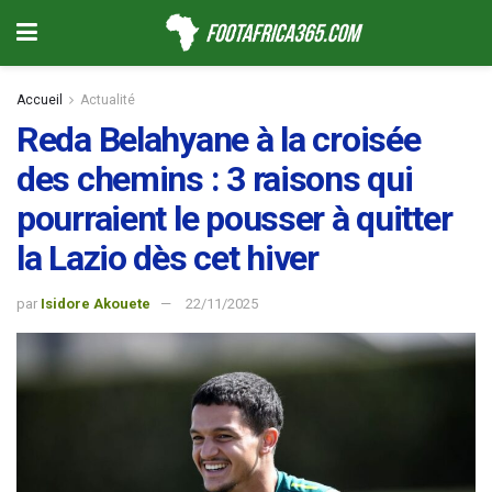
Accueil
Actualité
Reda Belahyane à la croisée
des chemins : 3 raisons qui
pourraient le pousser à quitter
la Lazio dès cet hiver
par
Isidore Akouete
22/11/2025