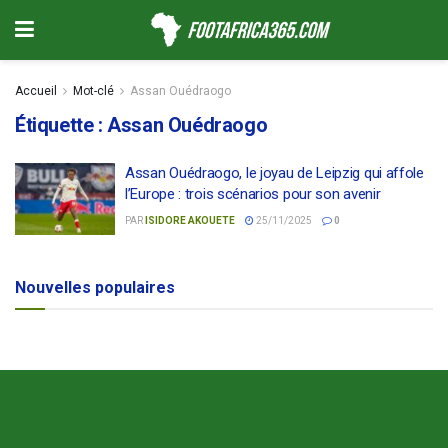
Accueil
Mot-clé
Assan Ouédraogo
Étiquette :
Assan Ouédraogo
Assan Ouédraogo, le joyau de Leipzig qui affole
l’Europe : trois scénarios pour son avenir
PAR
ISIDORE AKOUETE
25/11/2025
0
Nouvelles populaires