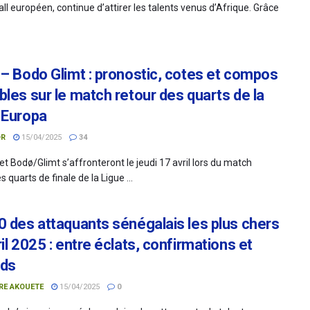
ll européen, continue d’attirer les talents venus d’Afrique. Grâce
 – Bodo Glimt : pronostic, cotes et compos
bles sur le match retour des quarts de la
 Europa
OR
15/04/2025
34
et Bodø/Glimt s’affronteront le jeudi 17 avril lors du match
s quarts de finale de la Ligue ...
0 des attaquants sénégalais les plus chers
il 2025 : entre éclats, confirmations et
nds
RE AKOUETE
15/04/2025
0