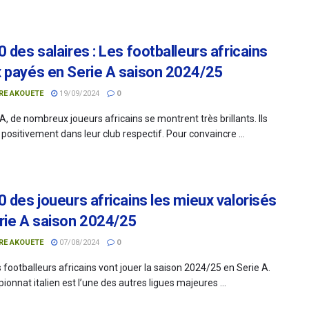
 des salaires : Les footballeurs africains
 payés en Serie A saison 2024/25
RE AKOUETE
19/09/2024
0
A, de nombreux joueurs africains se montrent très brillants. Ils
positivement dans leur club respectif. Pour convaincre ...
0 des joueurs africains les mieux valorisés
rie A saison 2024/25
RE AKOUETE
07/08/2024
0
 footballeurs africains vont jouer la saison 2024/25 en Serie A.
onnat italien est l’une des autres ligues majeures ...