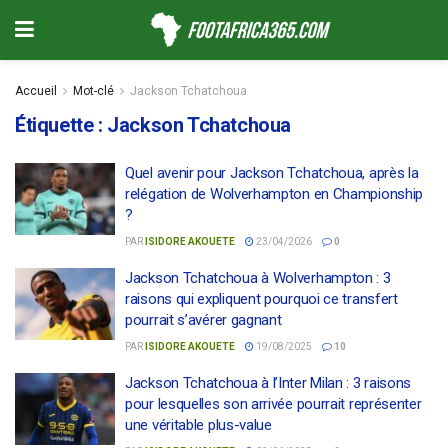
Accueil
Mot-clé
Jackson Tchatchoua
Étiquette :
Jackson Tchatchoua
Quel avenir pour Jackson Tchatchoua, après la
relégation de Wolverhampton en Championship
?
PAR
ISIDORE AKOUETE
23/04/2026
0
Jackson Tchatchoua à Wolverhampton : 3
raisons qui expliquent pourquoi ce transfert
pourrait s’avérer gagnant
PAR
ISIDORE AKOUETE
19/08/2025
10
Jackson Tchatchoua à l’Inter Milan : 3 raisons
pour lesquelles son arrivée pourrait représenter
une véritable plus-value