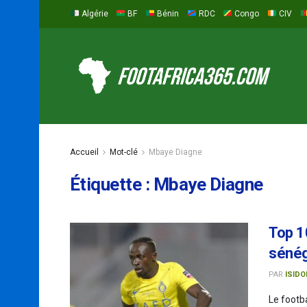
Algérie
BF
Bénin
RDC
Congo
CIV
Accueil
Mot-clé
Mbaye Diagne
Étiquette :
Mbaye Diagne
Top 1
sénég
PAR
ISIDO
Le footb