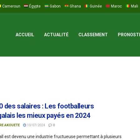
Cameroun
Égypte
Gabon
Ghana
Guinée
Maroc
Mali
ACCUEIL
ACTUALITÉ
CLASSEMENT
PRONOST
0 des salaires : Les footballeurs
alais les mieux payés en 2024
RE AKOUETE
10/07/2024
0
all est devenu une industrie fructueuse permettant à plusieurs