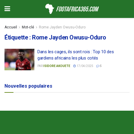
Accueil
Mot-clé
Rome Jayden Owusu-Oduro
Étiquette :
Rome Jayden Owusu-Oduro
Dans les cages, ils sont rois : Top 10 des
gardiens africains les plus cotés
PAR
ISIDORE AKOUETE
17/04/2025
5
Nouvelles populaires