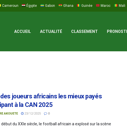
Cameroun
Égypte
Gabon
Ghana
Guinée
Maroc
Mali
ACCUEIL
ACTUALITÉ
CLASSEMENT
PRONOST
 des joueurs africains les mieux payés
cipant à la CAN 2025
RE AKOUETE
23/12/2025
0
 début du XXIe siècle, le football africain a explosé sur la scène