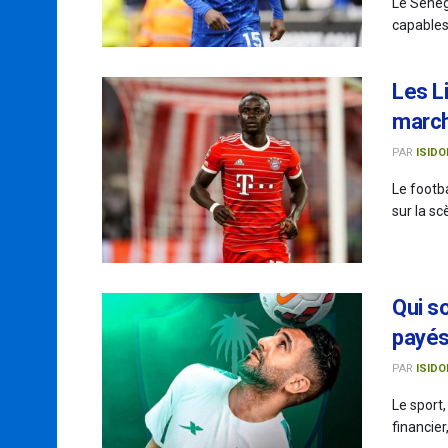
Le Sénég
capables 
Les L
march
PAR
ISIDO
Le footba
sur la sc
Qui so
payés
PAR
ISIDO
Le sport,
financier