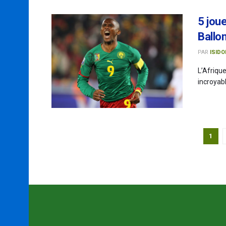
5 joue
Ballon
PAR
ISIDO
L’Afrique
incroyabl
1