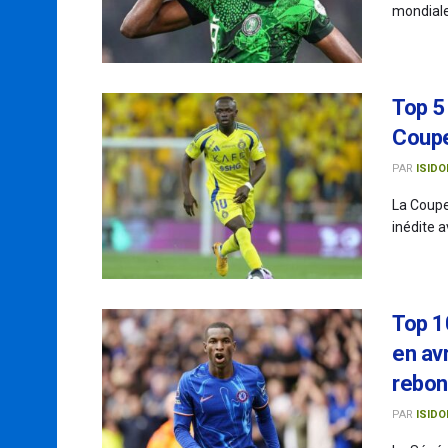
mondiale,
Top 5
Coupe
PAR
ISIDO
La Coupe
inédite a
Top 1
en avr
rebo
PAR
ISIDO