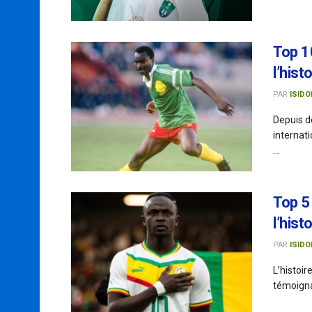
Top 1
l’hist
PAR
ISIDO
Depuis de
internat
...
Top 5
l’hist
PAR
ISIDO
L’histoir
témoigna