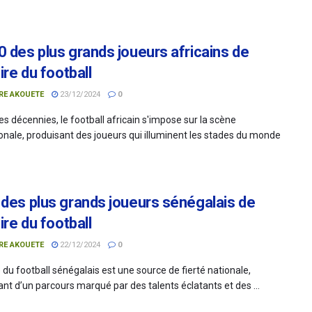
0 des plus grands joueurs africains de
oire du football
RE AKOUETE
23/12/2024
0
s décennies, le football africain s'impose sur la scène
ionale, produisant des joueurs qui illuminent les stades du monde
 des plus grands joueurs sénégalais de
oire du football
RE AKOUETE
22/12/2024
0
e du football sénégalais est une source de fierté nationale,
nt d’un parcours marqué par des talents éclatants et des ...