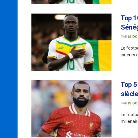
Top 10
Séné
PAR
ISIDO
Le footba
joueurs d
Top 5
siècle
PAR
ISIDO
Le footba
millénair