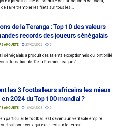
al n’a jamais cessé de produire des attaquants de talent,
de faire trembler les filets sur tous les ...
ions de la Teranga : Top 10 des valeurs
andes records des joueurs sénégalais
RE AKOUETE
23/02/2025
0
ll sénégalais a produit des talents exceptionnels qui ont brillé
ène internationale. De la Premier League à ...
nt les 3 footballeurs africains les mieux
 en 2024 du Top 100 mondial ?
RE AKOUETE
18/02/2025
0
 en particulier le football, est devenu un véritable empire
, surtout pour ceux qui excellent sur le terrain. ...