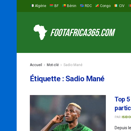
Algérie
BF
Bénin
RDC
Congo
CIV
Accueil
Mot-clé
Sadio Mané
Étiquette :
Sadio Mané
Top 5
parti
PAR
ISIDO
Depuis le