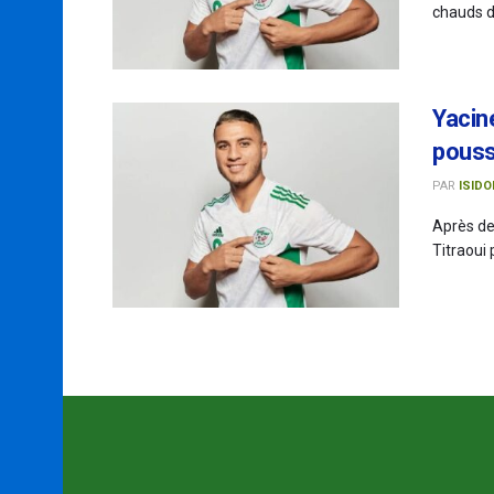
chauds d
Yacine
pousse
PAR
ISIDO
Après de
Titraoui 