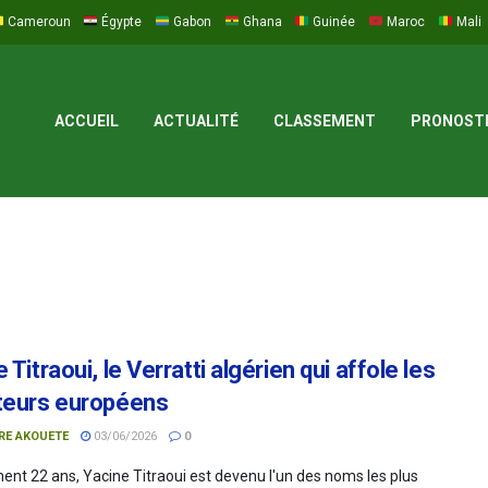
Cameroun
Égypte
Gabon
Ghana
Guinée
Maroc
Mali
ACCUEIL
ACTUALITÉ
CLASSEMENT
PRONOST
 Titraoui, le Verratti algérien qui affole les
teurs européens
RE AKOUETE
03/06/2026
0
ent 22 ans, Yacine Titraoui est devenu l'un des noms les plus