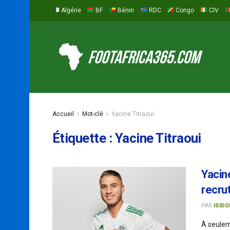
Algérie
BF
Bénin
RDC
Congo
CIV
Accueil
Mot-clé
Yacine Titraoui
Étiquette :
Yacine Titraoui
Yacine
recru
PAR
ISIDO
À seulem