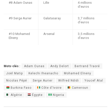
#8 Adam Ounas
Lille
4 millions
d’euros
#9 Serge Aurier
Galatasaray
3,7 millions
d’euros
#10 Mohamed
Arsenal
3,5 millions
Elneny
d’euros
Mots-clés :
Adam Ounas
Andy Delort
Bertrand Traoré
Joël Matip
Kelechi Iheanacho
Mohamed Elneny
Nicolas Pépé
Serge Aurier
Wilfred Ndidi
Youcef Atal
Burkina Faso
Côte d'Ivoire
Cameroun
Algérie
Égypte
Nigeria