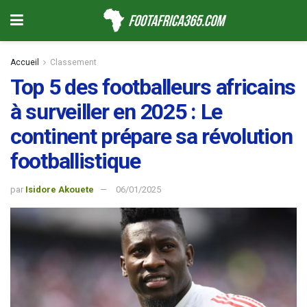
Accueil
Classement
Top 5 des footballeurs africains
à surveiller en 2025 : Le
continent prépare sa révolution
footballistique
par
Isidore Akouete
06/01/2025