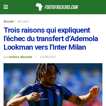
Accueil
Actualité
Trois raisons qui expliquent
l’échec du transfert d’Ademola
Lookman vers l’Inter Milan
par
Isidore Akouete
20/08/2025