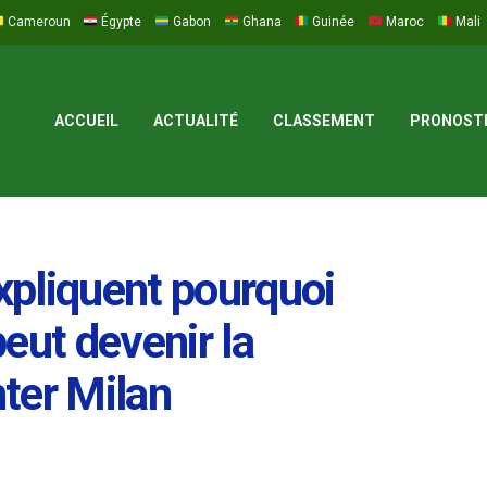
Cameroun
Égypte
Gabon
Ghana
Guinée
Maroc
Mali
ACCUEIL
ACTUALITÉ
CLASSEMENT
PRONOST
expliquent pourquoi
ut devenir la
nter Milan