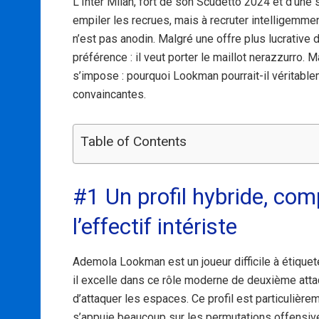
L’Inter Milan, fort de son Scudetto 2024 et d’une
empiler les recrues, mais à recruter intelligemmen
n’est pas anodin. Malgré une offre plus lucrative d
préférence : il veut porter le maillot nerazzurro. 
s’impose : pourquoi Lookman pourrait-il véritablem
convaincantes.
Table of Contents
#1 Un profil hybride, com
l’effectif intériste
Ademola Lookman est un joueur difficile à étiqueter
il excelle dans ce rôle moderne de deuxième atta
d’attaquer les espaces. Ce profil est particulière
s’appuie beaucoup sur les permutations offensiv