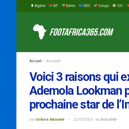
Algérie
BF
Bénin
RDC
Congo
CIV
Accueil
Actualité
Voici 3 raisons qui 
Ademola Lookman pe
prochaine star de l’I
par
Isidore Akouete
22/07/2025
en
Actualité