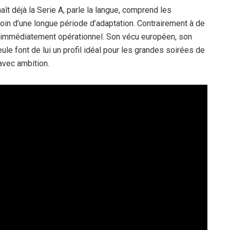
aît déjà la Serie A, parle la langue, comprend les
in d’une longue période d’adaptation. Contrairement à de
ort immédiatement opérationnel. Son vécu européen, son
eule font de lui un profil idéal pour les grandes soirées de
avec ambition.