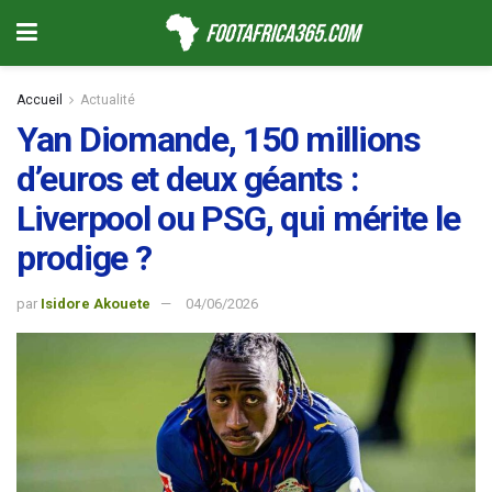
Accueil
Actualité
Yan Diomande, 150 millions
d’euros et deux géants :
Liverpool ou PSG, qui mérite le
prodige ?
par
Isidore Akouete
04/06/2026