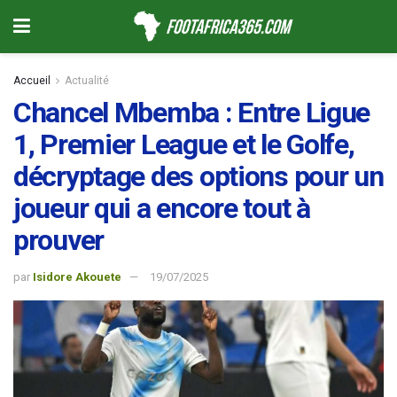
Accueil
Actualité
Chancel Mbemba : Entre Ligue
1, Premier League et le Golfe,
décryptage des options pour un
joueur qui a encore tout à
prouver
par
Isidore Akouete
19/07/2025