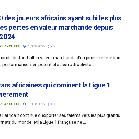
 des joueurs africains ayant subi les plus
es pertes en valeur marchande depuis
t 2024
RE AKOUETE
23/03/2025
0
monde du football, la valeur marchande d’un joueur reflète son
 performance, son potentiel et son attractivité ...
tars africaines qui dominent la Ligue 1
cièrement
RE AKOUETE
18/03/2025
0
ll africain continue d'exporter ses talents vers les plus grands
nats du monde, et la Ligue 1 française ne ...