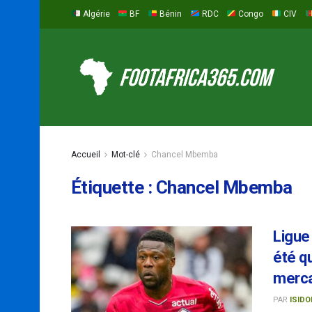
Algérie
BF
Bénin
RDC
Congo
CIV
Accueil
Mot-clé
Chancel Mbemba
Étiquette :
Chancel Mbemba
Ligue 
été q
merc
PAR
ISIDO