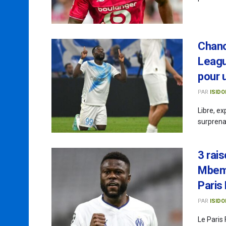
Chanc
Leagu
pour 
PAR
ISIDO
Libre, ex
surprenan
3 rai
Mbemb
Paris
PAR
ISIDO
Le Paris