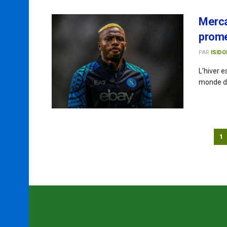
Merca
prome
PAR
ISIDO
L’hiver 
monde du 
1