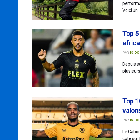
performa
Voici un ..
Top 5
afric
PAR
ISIDO
Depuis sa
plusieurs
Top 1
valori
PAR
ISIDO
Le Gabon
cote sur