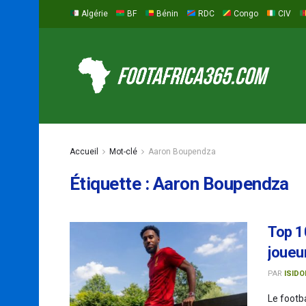
Algérie
BF
Bénin
RDC
Congo
CIV
Accueil
Mot-clé
Aaron Boupendza
Étiquette :
Aaron Boupendza
Top 1
joueu
PAR
ISIDO
Le footb