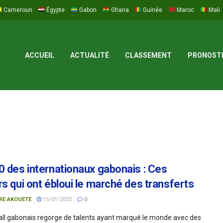
Cameroun
Égypte
Gabon
Ghana
Guinée
Maroc
Mali
ACCUEIL
ACTUALITÉ
CLASSEMENT
PRONOST
0 des internationaux gabonais : Ces
rs qui ont ébloui le marché des transferts
RE AKOUETE
15/01/2025
0
all gabonais regorge de talents ayant marqué le monde avec des