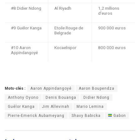
#8 Didier Ndong
Al Riyadh
1,2 millions
d’euros
#9 Guélor Kanga
Etoile Rouge de
900 000 euros
Belgrade
#10 Aaron
Kocaelispor
800 000 euros
Appindangoyé
Mots-clés :
Aaron Appindangoyé
Aaron Boupendza
Anthony Oyono
Denis Bouanga
Didier Ndong
Guélor Kanga
Jim Allevinah
Mario Lemina
Pierre-Emerick Aubameyang
Shavy Babicka
Gabon