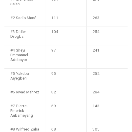
Salah
#2 Sadio Mané
111
263
#3 Didier
104
254
Drogba
#4 Sheyi
97
241
Emmanuel
Adebayor
#5 Yakubu
95
252
Aiyegbeni
#6 Riyad Mahrez
82
284
#7 Pierre-
69
143
Emerick
Aubameyang
#8 Wilfried Zaha
68
305