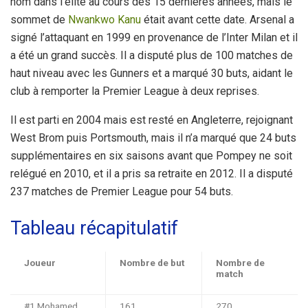
nom dans l’élite au cours des 15 dernières années, mais le
sommet de
Nwankwo Kanu
était avant cette date. Arsenal a
signé l’attaquant en 1999 en provenance de l’Inter Milan et il
a été un grand succès. Il a disputé plus de 100 matches de
haut niveau avec les Gunners et a marqué 30 buts, aidant le
club à remporter la Premier League à deux reprises.
Il est parti en 2004 mais est resté en Angleterre, rejoignant
West Brom puis Portsmouth, mais il n’a marqué que 24 buts
supplémentaires en six saisons avant que Pompey ne soit
relégué en 2010, et il a pris sa retraite en 2012. Il a disputé
237 matches de Premier League pour 54 buts.
Tableau récapitulatif
Joueur
Nombre de but
Nombre de
match
#1 Mohamed
161
270