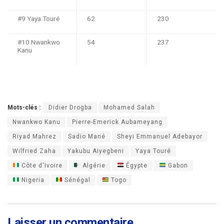
#9 Yaya Touré
62
230
#10 Nwankwo
54
237
Kanu
Mots-clés :
Didier Drogba
Mohamed Salah
Nwankwo Kanu
Pierre-Emerick Aubameyang
Riyad Mahrez
Sadio Mané
Sheyi Emmanuel Adebayor
Wilfried Zaha
Yakubu Aiyegbeni
Yaya Touré
Côte d'Ivoire
Algérie
Égypte
Gabon
Nigeria
Sénégal
Togo
Laisser un commentaire